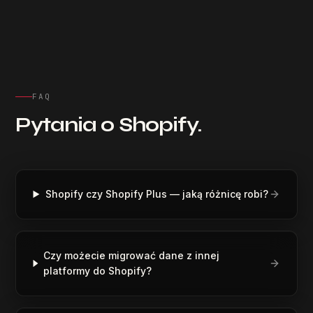
“
Polecam. Konkretna, rzetelna współpraca.
”
FAQ
Patrycja Stawicka
PS
Google Review
,
Geodesy business, Gdańsk
Pytania o Shopify.
“
Bardzo polecam. Kontakt z Mikołajem jest bardzo
Shopify czy Shopify Plus — jaką różnicę robi?
dobry. Wiele razy nawet późnymi godzinami
wymienialiśmy uwagi. Terminowo dowozi wszystko,
jest cierpliwy. Szybkie korekty, które przynoszą
efekty również wprowadza.
”
Czy możecie migrować dane z innej
platformy do Shopify?
Emil Kruk
EK
Google Review
,
Client