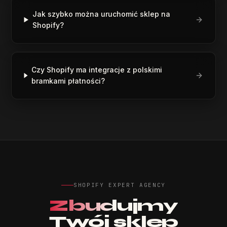
Jak szybko można uruchomić sklep na
Shopify?
“
Polecam. Szybki kontakt, szybka realizacja, za
rozsądne pieniądze.
”
Czy Shopify ma integracje z polskimi
DB Monter
DB
bramkami płatności?
Google Review
,
DB Monter
“
Dziękujemy za sprawną współpracę i świetną stronę
WWW. Polecamy Agency Zenora do współpracy
przy podobnych projektach!
”
Tytani Lublin
SHOPIFY EXPERT AGENCY
TL
Google Review
,
Tytani Lublin
Zbudujmy
Twój sklep