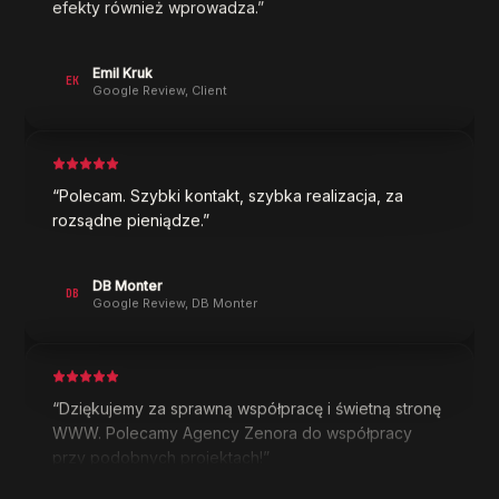
Emil Kruk
EK
Google Review
,
Client
“
Polecam. Szybki kontakt, szybka realizacja, za
rozsądne pieniądze.
”
DB Monter
DB
Google Review
,
DB Monter
“
Dziękujemy za sprawną współpracę i świetną stronę
WWW. Polecamy Agency Zenora do współpracy
przy podobnych projektach!
”
Tytani Lublin
TL
Google Review
,
Tytani Lublin